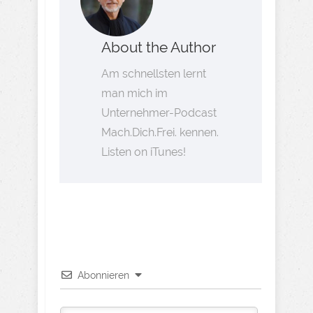
About the Author
Am schnellsten lernt
man mich im
Unternehmer-Podcast
Mach.Dich.Frei. kennen.
Listen on iTunes!
Abonnieren