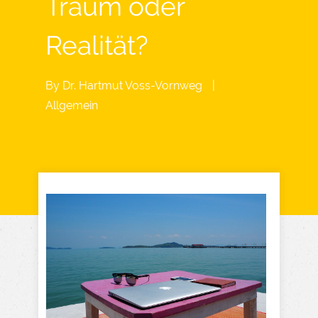
Traum oder
Realität?
By
Dr. Hartmut Voss-Vornweg
|
Allgemein