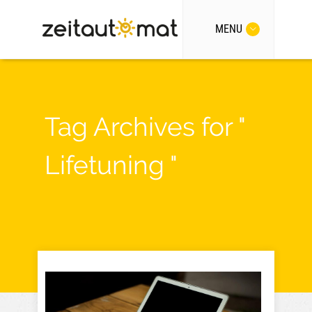
MENU
Tag Archives for "
Lifetuning "