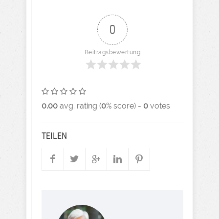
0
Beitragsbewertung
0.00
avg. rating (
0
% score) -
0
votes
TEILEN