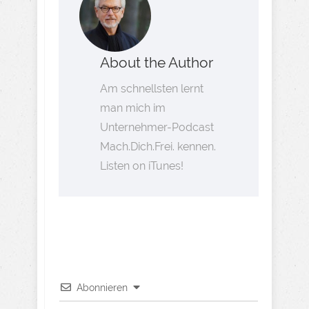
About the Author
Am schnellsten lernt
man mich im
Unternehmer-Podcast
Mach.Dich.Frei. kennen.
Listen on iTunes!
Abonnieren