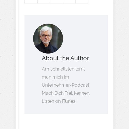
About the Author
Am schnellsten lernt
man mich im
Unternehmer-Podcast
Mach.Dich.Frei. kennen.
Listen on iTunes!