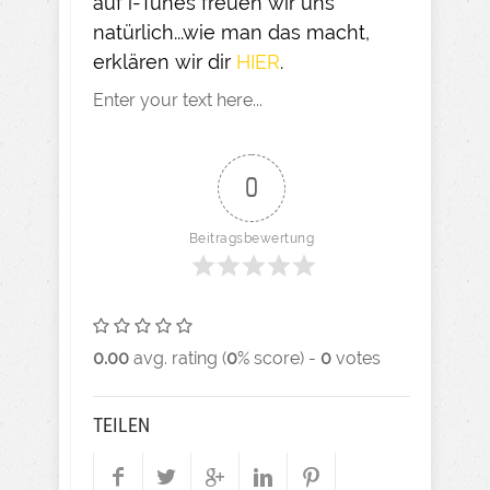
auf i-Tunes freuen wir uns
natürlich...wie man das macht,
erklären wir dir
HIER
.
Enter your text here...
0
Beitragsbewertung
0.00
avg. rating (
0
% score) -
0
votes
TEILEN