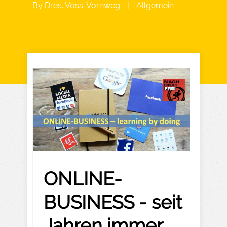
By
Dres. Voss-Vornweg
|
Allgemein
ONLINE-
BUSINESS - seit
Jahren immer