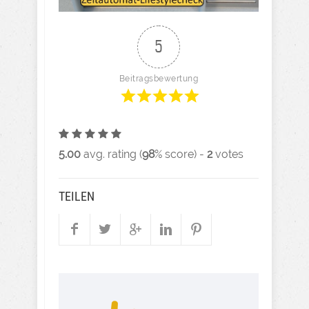
5
Beitragsbewertung
5.00
avg. rating (
98
% score) -
2
votes
TEILEN