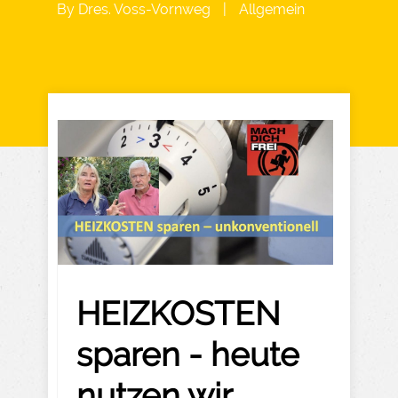
By
Dres. Voss-Vornweg
|
Allgemein
HEIZKOSTEN
sparen - heute
nutzen wir