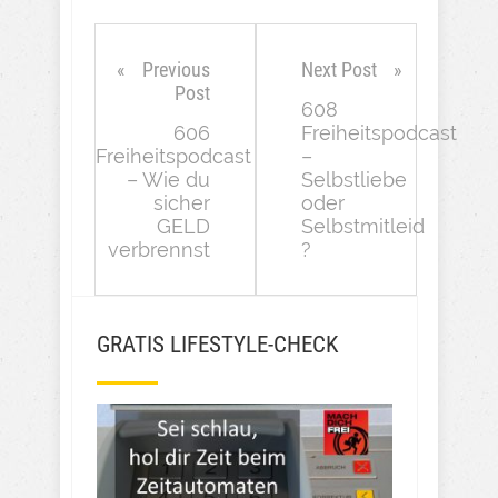
Previous
Next Post
Post
608
606
Freiheitspodcast
Freiheitspodcast
–
– Wie du
Selbstliebe
sicher
oder
GELD
Selbstmitleid
verbrennst
?
GRATIS LIFESTYLE-CHECK