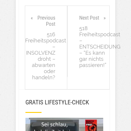
Previous
Next Post
Post
518
516
Freiheitspodcast
Freiheitspodcast
–
–
ENTSCHEIDUNG
INSOLVENZ
– “Es kann
droht –
gar nichts
abwarten
passieren!”
oder
handeln?
GRATIS LIFESTYLE-CHECK