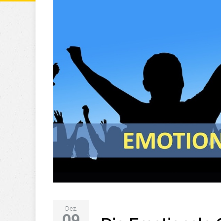
Dez.
09