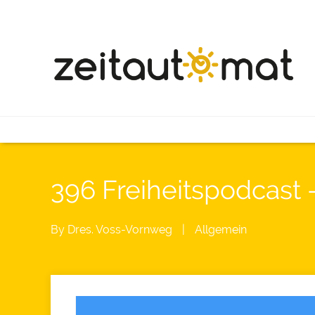
396 Freiheitspodcast
By
Dres. Voss-Vornweg
|
Allgemein