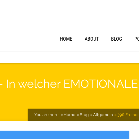
HOME
ABOUT
BLOG
P
 – In welcher EMOTIONAL
You are here:
Home
Blog
Allgemein
396 Freihe