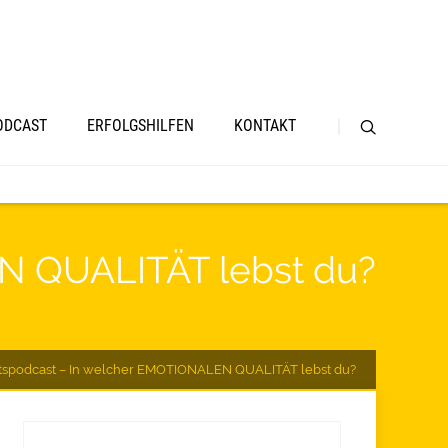
ODCAST
ERFOLGSHILFEN
KONTAKT
EN QUALITÄT lebst du?
itspodcast – In welcher EMOTIONALEN QUALITÄT lebst du?