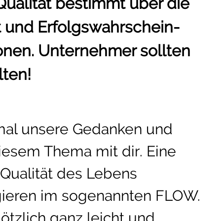
Qualität bestimmt über die
t und Erfolgswahrschein-
ionen. Unternehmer sollten
lten!
 mal unsere Gedanken und
iesem Thema mit dir. Eine
Qualität des Lebens
gieren im sogenannten FLOW.
lötzlich ganz leicht und