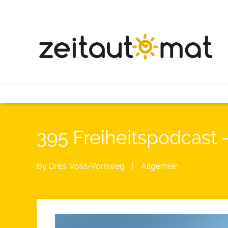
395 Freiheitspodcast
By
Dres. Voss-Vornweg
|
Allgemein