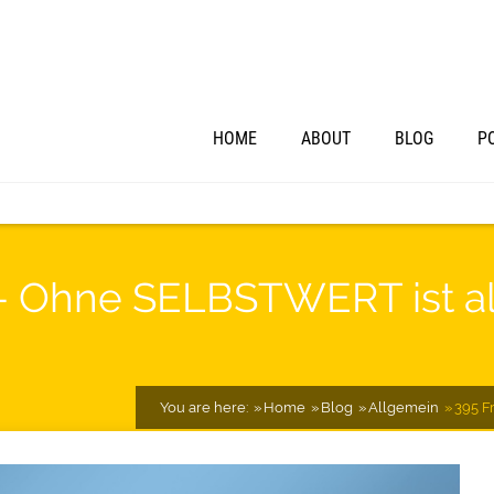
HOME
ABOUT
BLOG
P
 – Ohne SELBSTWERT ist a
You are here:
Home
Blog
Allgemein
395 F