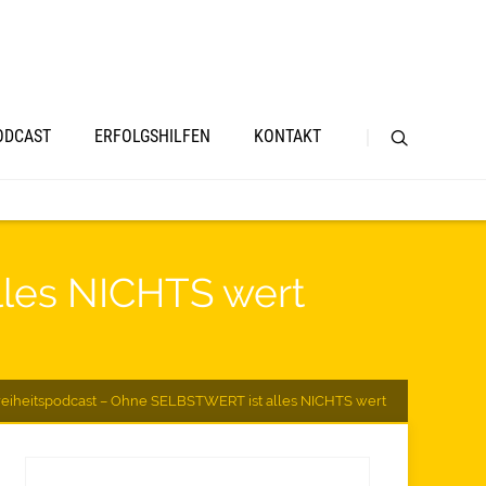
ODCAST
ERFOLGSHILFEN
KONTAKT
lles NICHTS wert
reiheitspodcast – Ohne SELBSTWERT ist alles NICHTS wert