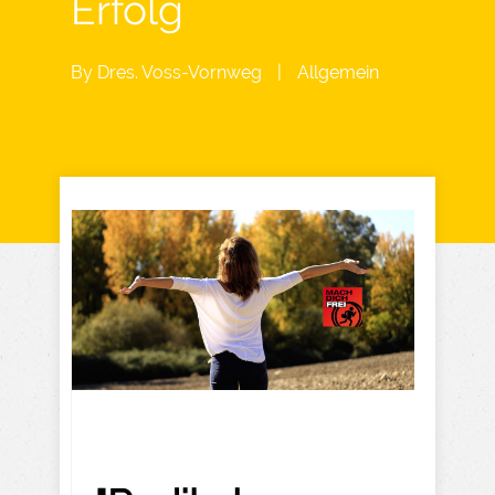
Erfolg
By
Dres. Voss-Vornweg
|
Allgemein