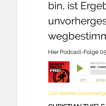
bin, ist Erge
unvorherges
wegbestimme
Hier Podcast-Folge 0
Z um direkten Download g