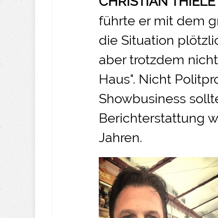
CHRISTIAN THIELE
führte er mit dem 
die Situation plötzl
aber trotzdem nicht
Haus". Nicht Politp
Showbusiness soll
Berichterstattung 
Jahren.