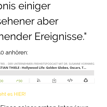
bnis einiger
ehener aber
nder Ereignisse."
50 anhören:
eht es HIER!