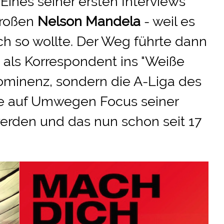
Eines seiner ersten Interviews
großen
Nelson Mandela
- weil es
ich so wollte. Der Weg führte dann
 als Korrespondent ins "Weiße
rominenz, sondern die A-Liga des
te auf Umwegen Focus seiner
werden und das nun schon seit 17