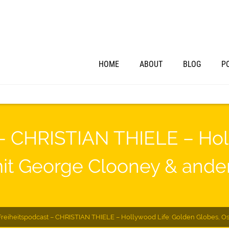
HOME
ABOUT
BLOG
P
 – CHRISTIAN THIELE – Hol
 mit George Clooney & and
Freiheitspodcast – CHRISTIAN THIELE – Hollywood Life: Golden Globes, O