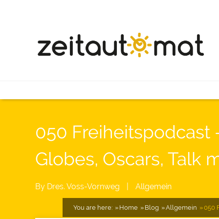
050 Freiheitspodcast
Globes, Oscars, Talk
By
Dres. Voss-Vornweg
|
Allgemein
You are here:
Home
Blog
Allgemein
050 