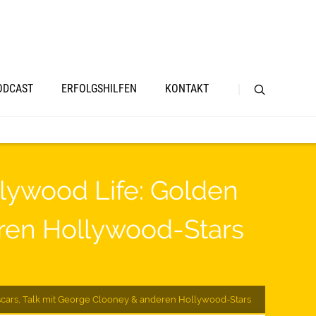
ODCAST
ERFOLGSHILFEN
KONTAKT
lywood Life: Golden
eren Hollywood-Stars
scars, Talk mit George Clooney & anderen Hollywood-Stars