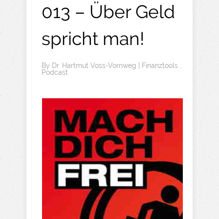
013 – Über Geld
spricht man!
By
Dr. Hartmut Voss-Vornweg
|
Finanztools
,
Podcast