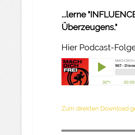
...lerne "INFLUENC
Überzeugens."
Hier Podcast-Folge
Z um direkte n Download ge