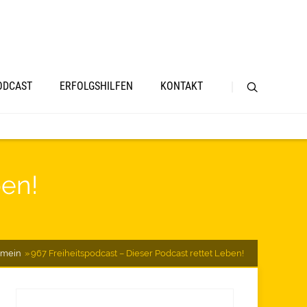
ODCAST
ERFOLGSHILFEN
KONTAKT
ben!
emein
967 Freiheitspodcast – Dieser Podcast rettet Leben!