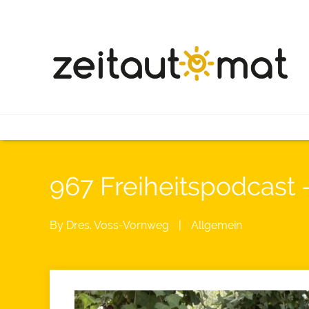
967 Freiheitspodcast 
By
Dres. Voss-Vornweg
|
Allgemein