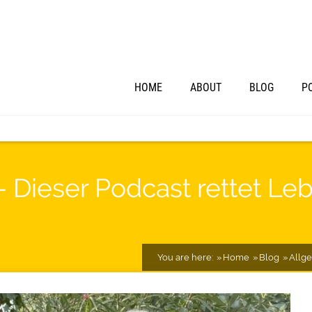
HOME
ABOUT
BLOG
P
– Dieser Podcast rettet Le
You are here:
Home
Blog
Allg