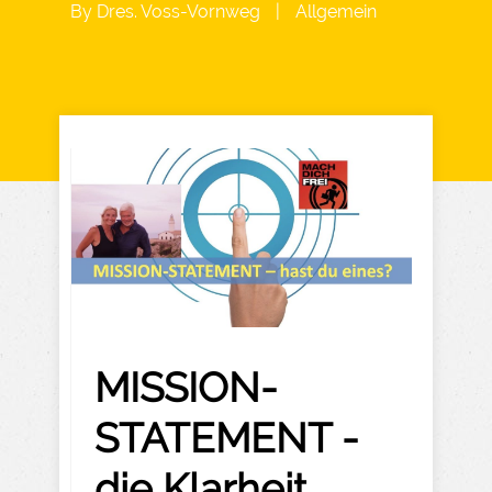
By
Dres. Voss-Vornweg
|
Allgemein
MISSION-
STATEMENT -
die Klarheit