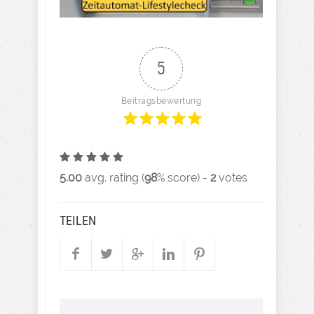
5
Beitragsbewertung
5.00
avg. rating (
98
% score) -
2
votes
TEILEN