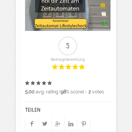
5
Beitragsbewertung
5.00
avg. rating (
98
% score) -
2
votes
TEILEN