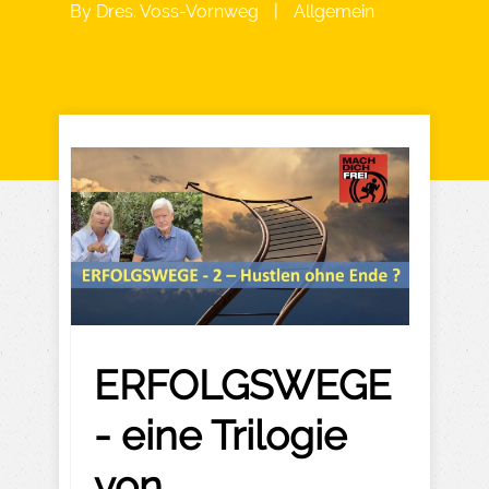
By
Dres. Voss-Vornweg
|
Allgemein
ERFOLGSWEGE
- eine Trilogie
von