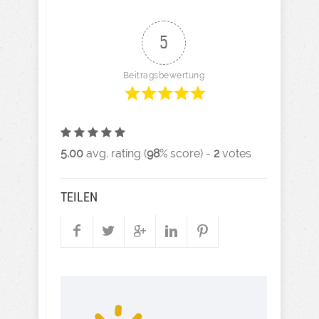
5
Beitragsbewertung
5.00
avg. rating (
98
% score) -
2
votes
TEILEN