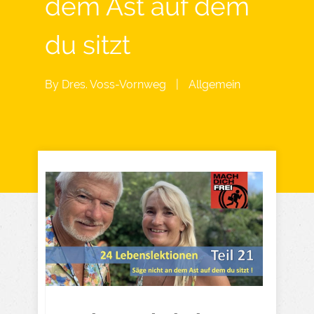
dem Ast auf dem
du sitzt
By
Dres. Voss-Vornweg
|
Allgemein