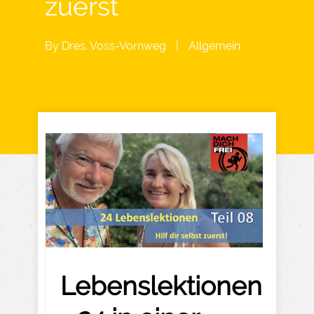
zuerst
By
Dres. Voss-Vornweg
|
Allgemein
Lebenslektionen