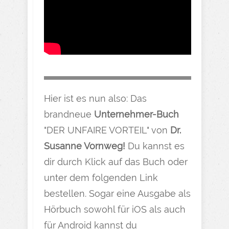
Hier ist es nun also: Das
brandneue
Unternehmer-Buch
"DER UNFAIRE VORTEIL" von
Dr.
Susanne Vornweg!
Du kannst es
dir durch Klick auf das Buch oder
unter dem folgenden Link
bestellen. Sogar eine Ausgabe als
Hörbuch sowohl für iOS als auch
für Android kannst du