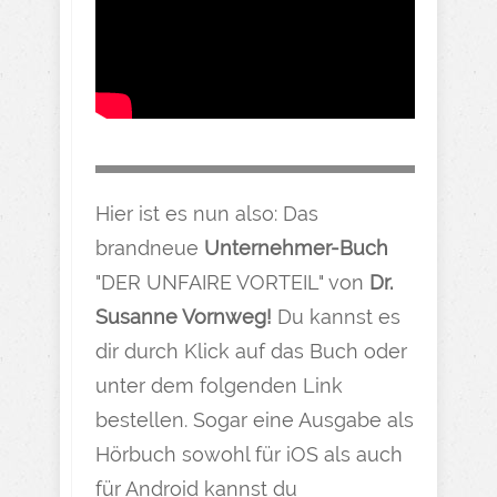
Hier ist es nun also: Das
brandneue
Unternehmer-Buch
"DER UNFAIRE VORTEIL" von
Dr.
Susanne Vornweg!
Du kannst es
dir durch Klick auf das Buch oder
unter dem folgenden Link
bestellen. Sogar eine Ausgabe als
Hörbuch sowohl für iOS als auch
für Android kannst du