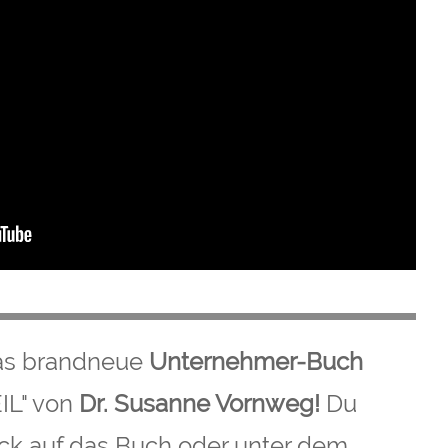
 Das brandneue
Unternehmer-Buch
IL" von
Dr. Susanne Vornweg!
Du
lick auf das Buch oder unter dem