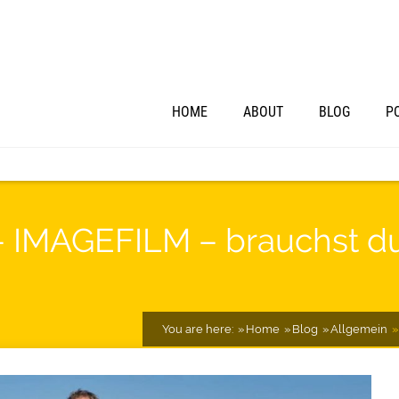
HOME
ABOUT
BLOG
P
 – IMAGEFILM – brauchst d
You are here:
Home
Blog
Allgemein