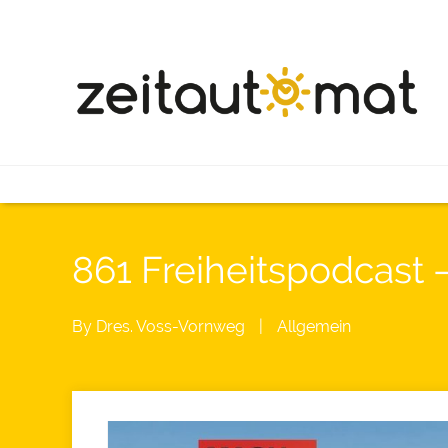
861 Freiheitspodcast
By
Dres. Voss-Vornweg
|
Allgemein