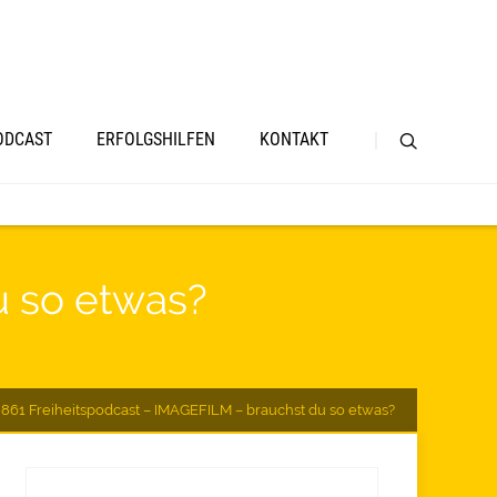
ODCAST
ERFOLGSHILFEN
KONTAKT
u so etwas?
861 Freiheitspodcast – IMAGEFILM – brauchst du so etwas?