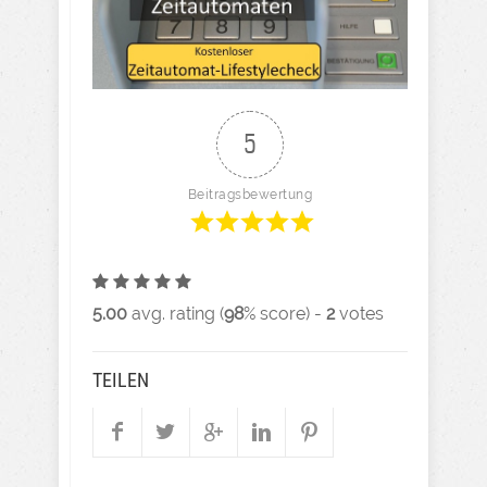
5
Beitragsbewertung
5.00
avg. rating (
98
% score) -
2
votes
TEILEN