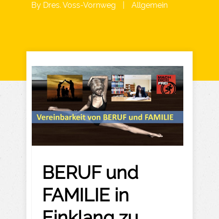
By
Dres. Voss-Vornweg
|
Allgemein
BERUF und
FAMILIE in
Einklang zu