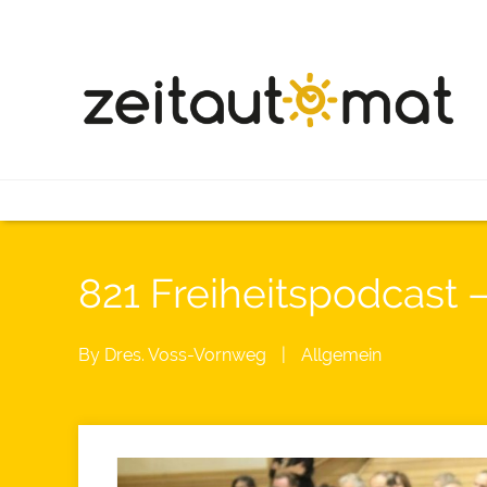
821 Freiheitspodcast
By
Dres. Voss-Vornweg
|
Allgemein