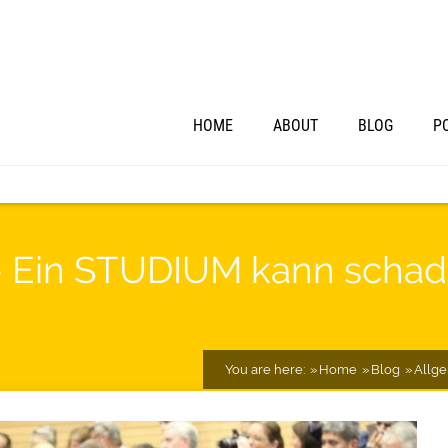
HOME
ABOUT
BLOG
P
 – Ein STUDIUM kann schad
You are here:
Home
Blog
Allg