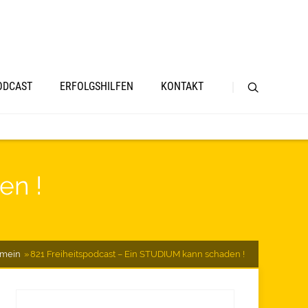
ODCAST
ERFOLGSHILFEN
KONTAKT
en !
emein
821 Freiheitspodcast – Ein STUDIUM kann schaden !