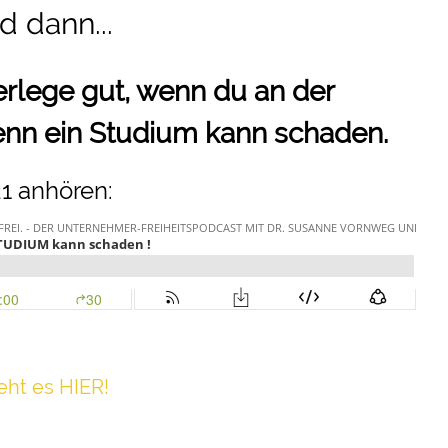
d dann...
überlege gut, wenn du an der
enn ein Studium kann schaden.
1 anhören:
h t es HIER!