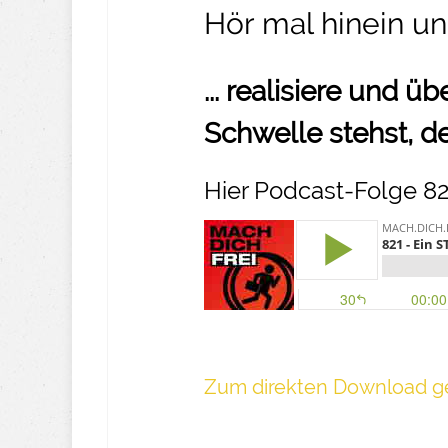
Hör mal hinein un
... realisiere und 
Schwelle stehst, d
Hier Podcast-Folge 82
Z um direkte n Download ge