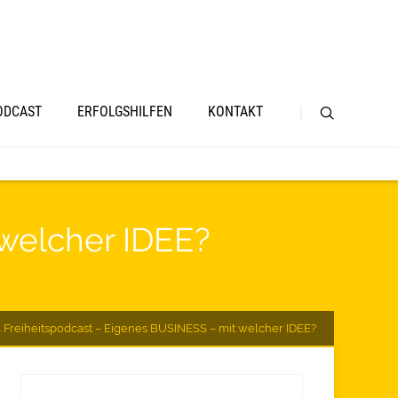
ODCAST
ERFOLGSHILFEN
KONTAKT
 welcher IDEE?
 Freiheitspodcast – Eigenes BUSINESS – mit welcher IDEE?