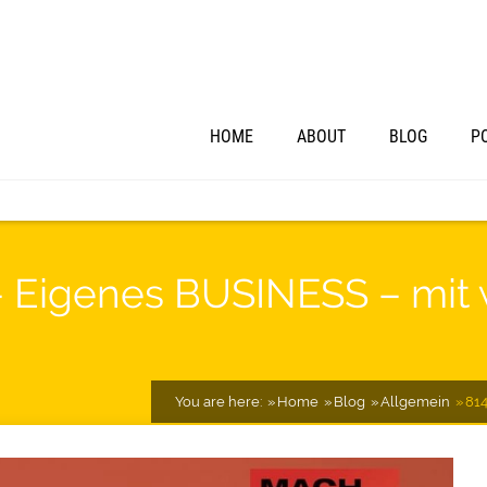
HOME
ABOUT
BLOG
P
 – Eigenes BUSINESS – mit
You are here:
Home
Blog
Allgemein
814