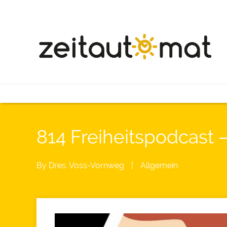
814 Freiheitspodcast
By
Dres. Voss-Vornweg
|
Allgemein