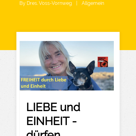
By
Dres. Voss-Vornweg
|
Allgemein
LIEBE und
EINHEIT -
dürfen