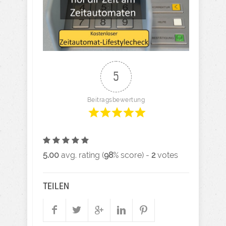
5
Beitragsbewertung
5.00
avg. rating (
98
% score) -
2
votes
TEILEN