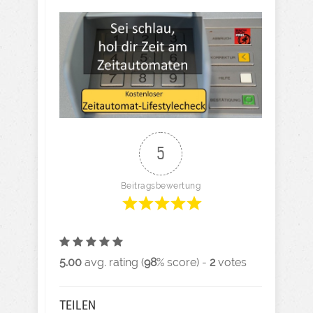
5
Beitragsbewertung
5.00
avg. rating (
98
% score) -
2
votes
TEILEN