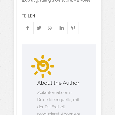
5.00
avg. rating (
98
% score) -
2
votes
TEILEN
About the Author
Zeitautomat.com -
Deine Ideenquelle, mit
der DU Freiheit
produzierst. Abonniere