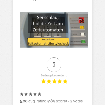
5
Beitragsbewertung
5.00
avg. rating (
98
% score) -
2
votes