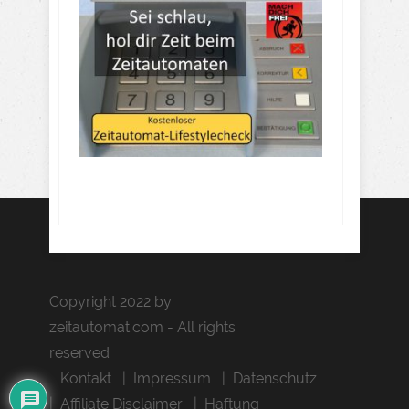
Copyright 2022 by
zeitautomat.com - All rights
reserved
Kontakt
Impressum
Datenschutz
Affiliate Disclaimer
Haftung