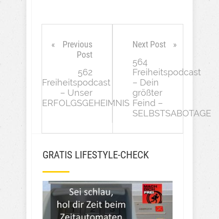
Previous
Next Post
Post
564
562
Freiheitspodcast
Freiheitspodcast
– Dein
– Unser
größter
ERFOLGSGEHEIMNIS
Feind –
SELBSTSABOTAGE
GRATIS LIFESTYLE-CHECK