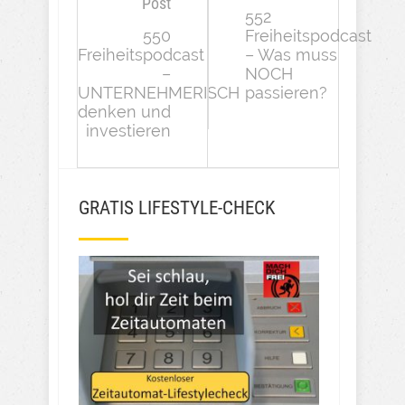
Post
552
550
Freiheitspodcast
Freiheitspodcast
– Was muss
–
NOCH
UNTERNEHMERISCH
passieren?
denken und
investieren
GRATIS LIFESTYLE-CHECK