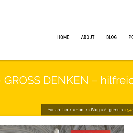
HOME
ABOUT
BLOG
P
– GROSS DENKEN – hilfreic
You are here:
Home
Blog
Allgemein
542