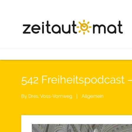
542 Freiheitspodcast 
By
Dres. Voss-Vornweg
|
Allgemein