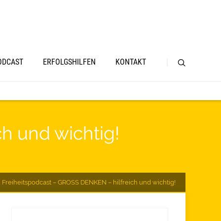
ODCAST
ERFOLGSHILFEN
KONTAKT
h und wichtig!
 Freiheitspodcast – GROSS DENKEN – hilfreich und wichtig!