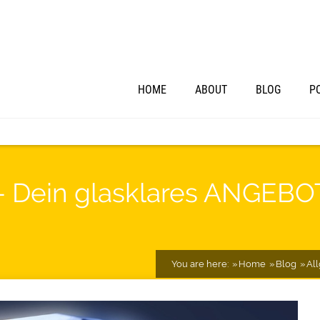
HOME
ABOUT
BLOG
P
 – Dein glasklares ANGEBO
You are here:
Home
Blog
Al