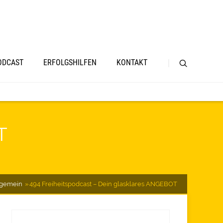
ODCAST
ERFOLGSHILFEN
KONTAKT
T
lgemein
494 Freiheitspodcast – Dein glasklares ANGEBOT