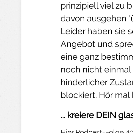
prinzipiell viel z
davon ausgehen "ü
Leider haben sie s
Angebot und spre
eine ganz bestimm
noch nicht einmal 
hinderlicher Zusta
blockiert. Hör mal 
... kreiere DEIN g
Hier Podcast-Folge 49