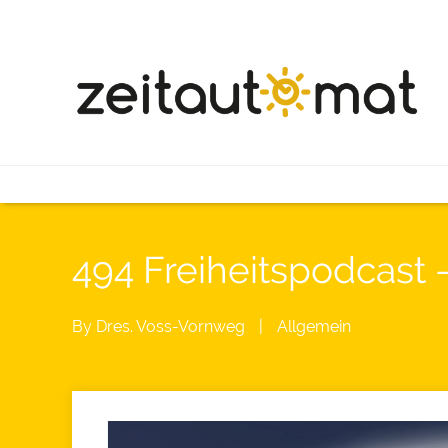
494 Freiheitspodcast
By
Dres. Voss-Vornweg
|
Allgemein