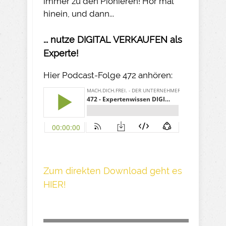
immer zu den Pionieren! Hör mal
hinein, und dann...
... nutze DIGITAL VERKAUFEN als
Experte!
Hier Podcast-Folge 472 anhören:
Z um direkte n Download geh t es
HIER!