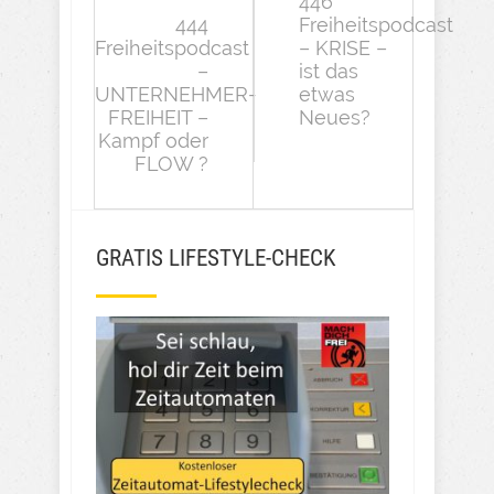
446
444
Freiheitspodcast
Freiheitspodcast
– KRISE –
–
ist das
UNTERNEHMER-
etwas
FREIHEIT –
Neues?
Kampf oder
FLOW ?
GRATIS LIFESTYLE-CHECK