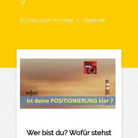
?
By
Dres. Voss-Vornweg
|
Allgemein
Wer bist du? Wofür stehst