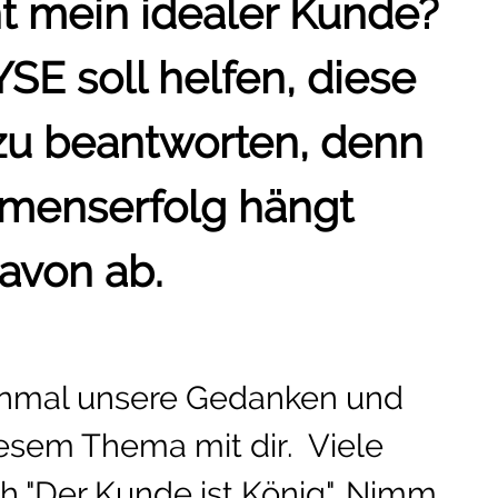
 mein idealer Kunde?
 soll helfen, diese
 zu beantworten, denn
menserfolg hängt
avon ab.
einmal unsere Gedanken und
esem Thema mit dir. Viele
 "Der Kunde ist König". Nimm