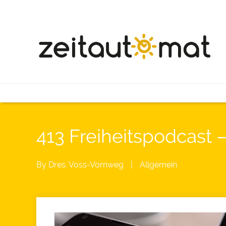
413 Freiheitspodcast
By
Dres. Voss-Vornweg
|
Allgemein