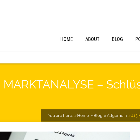
HOME
ABOUT
BLOG
P
 – MARKTANALYSE – Schlüs
You are here:
Home
Blog
Allgemein
413 