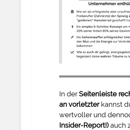
In der
Seitenleiste rec
an vorletzter
kannst d
wertvoller und denno
Insider-
Report!)
auch 