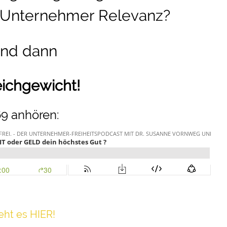
r Unternehmer Relevanz?
und dann
leichgewicht!
69 anhören:
h t es HIER!