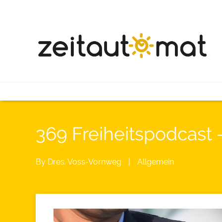
369 Freiheitspodcast 
By
Dres. Voss-Vornweg
|
Allgemein