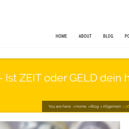
HOME
ABOUT
BLOG
P
– Ist ZEIT oder GELD dein 
You are here:
Home
Blog
Allgemein
36