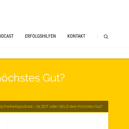
ODCAST
ERFOLGSHILFEN
KONTAKT
höchstes Gut?
9 Freiheitspodcast – Ist ZEIT oder GELD dein höchstes Gut?