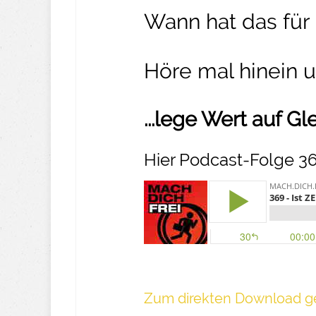
Wann hat das fü
Höre mal hinein 
...lege Wert auf G
Hier Podcast-Folge 3
Z um direkte n Download ge