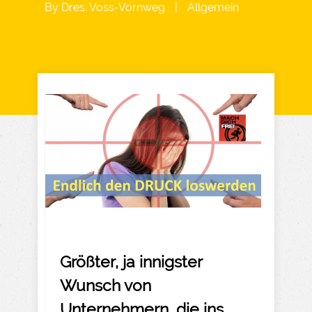
By
Dres. Voss-Vornweg
|
Allgemein
Größter, ja innigster
Wunsch von
Unternehmern, die ins