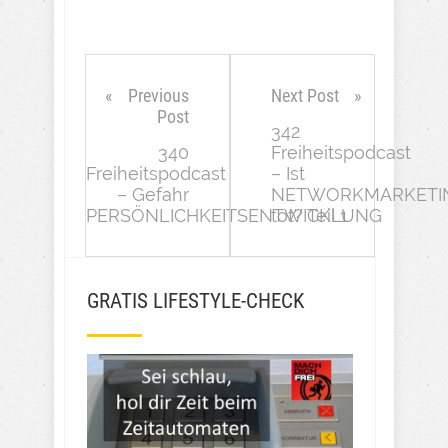
Previous
Next Post
Post
342
340
Freiheitspodcast
Freiheitspodcast
– Ist
– Gefahr
NETWORKMARKETI
PERSÖNLICHKEITSENTWICKLUNG
tot? Teil 1
GRATIS LIFESTYLE-CHECK