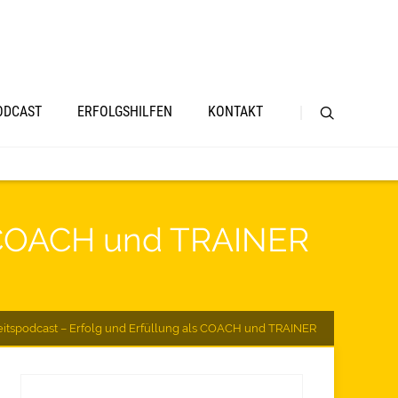
ODCAST
ERFOLGSHILFEN
KONTAKT
ls COACH und TRAINER
eitspodcast – Erfolg und Erfüllung als COACH und TRAINER