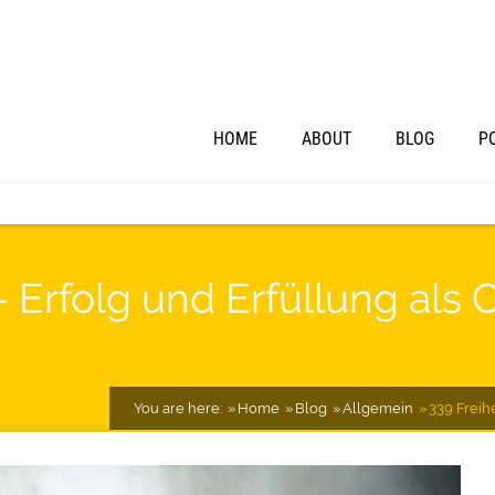
HOME
ABOUT
BLOG
P
 – Erfolg und Erfüllung a
You are here:
Home
Blog
Allgemein
339 Freih