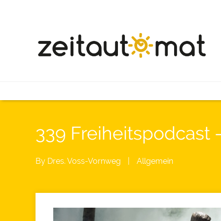
339 Freiheitspodcast
By
Dres. Voss-Vornweg
|
Allgemein