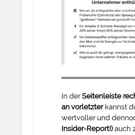
In der
Seitenleiste rec
an vorletzter
kannst d
wertvoller und denno
Insider-
Report!)
auch 