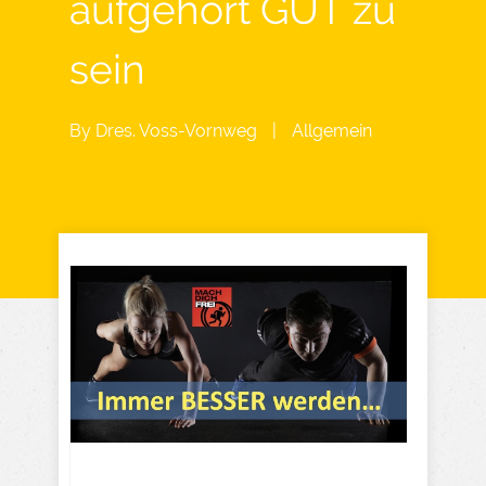
aufgehört GUT zu
sein
By
Dres. Voss-Vornweg
|
Allgemein