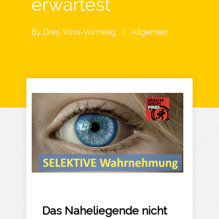
erwartest
By
Dres. Voss-Vornweg
|
Allgemein
Das Naheliegende nicht