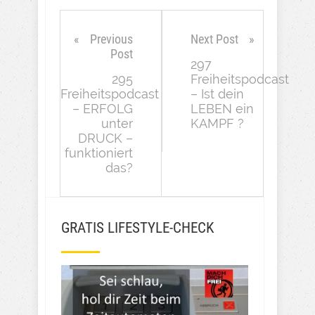
Previous
Next Post
Post
297
295
Freiheitspodcast
Freiheitspodcast
– Ist dein
– ERFOLG
LEBEN ein
unter
KAMPF ?
DRUCK –
funktioniert
das?
GRATIS LIFESTYLE-CHECK