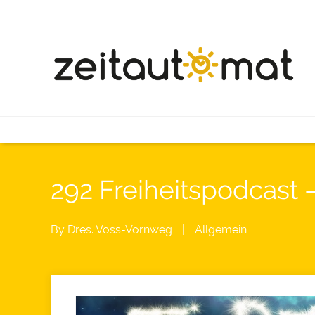
292 Freiheitspodcast
By
Dres. Voss-Vornweg
|
Allgemein