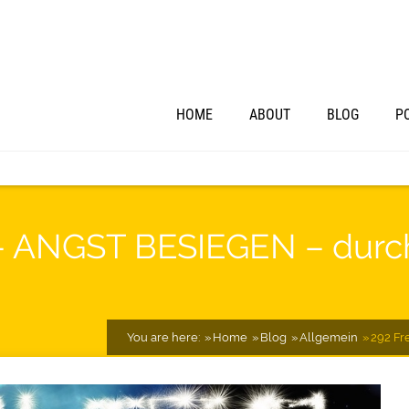
HOME
ABOUT
BLOG
P
 – ANGST BESIEGEN – durc
You are here:
Home
Blog
Allgemein
292 Fr