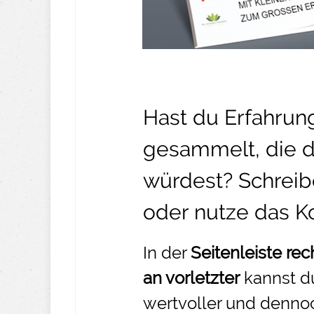
Hast du Erfahru
gesammelt, die d
würdest? Schreib
oder nutze das
K
In der
Seitenleiste rec
an vorletzter
kannst d
wertvoller und denno