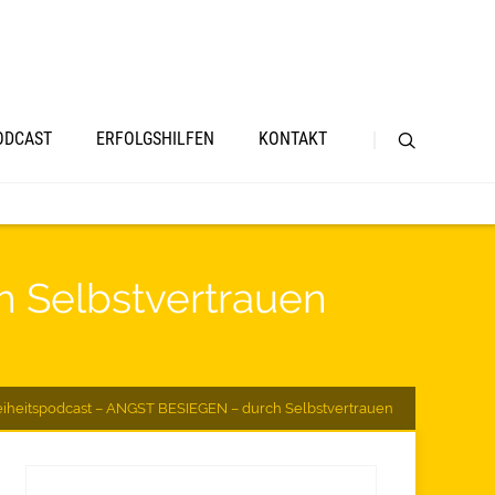
ODCAST
ERFOLGSHILFEN
KONTAKT
h Selbstvertrauen
eiheitspodcast – ANGST BESIEGEN – durch Selbstvertrauen