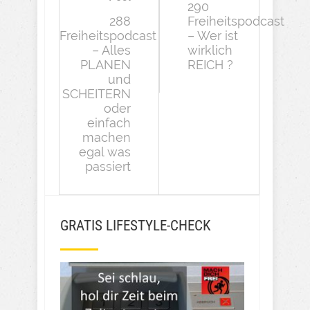
290
288
Freiheitspodcast
Freiheitspodcast
– Wer ist
– Alles
wirklich
PLANEN
REICH ?
und
SCHEITERN
oder
einfach
machen
egal was
passiert
GRATIS LIFESTYLE-CHECK