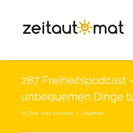
287 Freiheitspodcast
unbequemen Dinge t
By
Dres. Voss-Vornweg
|
Allgemein