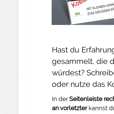
Hast du Erfahru
gesammelt, die d
würdest? Schreib
oder nutze das
K
In der
Seitenleiste rec
an vorletzter
kannst d