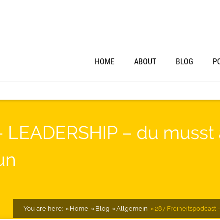
HOME
ABOUT
BLOG
P
 – LEADERSHIP – du musst 
un
You are here:
Home
Blog
Allgemein
287 Freiheitspodcast