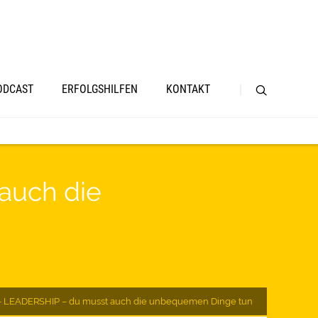
ODCAST
ERFOLGSHILFEN
KONTAKT
auch die
 – LEADERSHIP – du musst auch die unbequemen Dinge tun