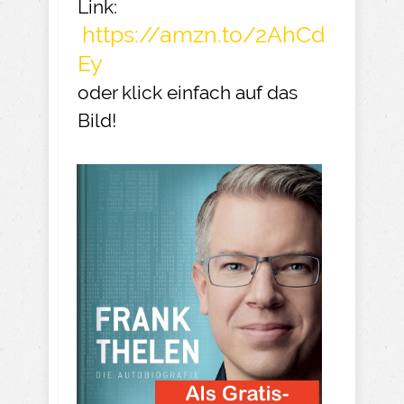
Link:
https://amzn.to/2AhCd
Ey
oder klick einfach auf das
Bild!