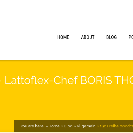
HOME
ABOUT
BLOG
P
– Lattoflex-Chef BORIS TH
You are here:
Home
Blog
Allgemein
198 Freiheitspodca