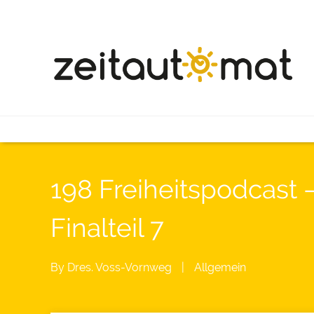
198 Freiheitspodcast 
Finalteil 7
By
Dres. Voss-Vornweg
|
Allgemein