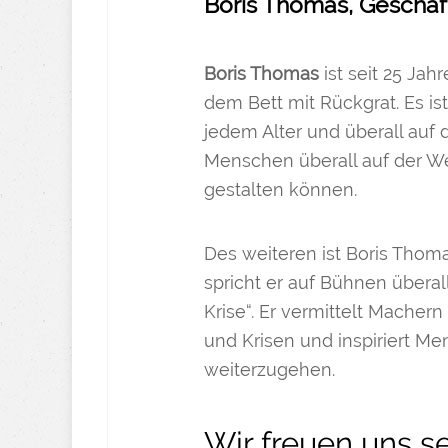
Boris Thomas,
Geschäft
Boris Thomas
ist seit 25 Jah
dem Bett mit Rückgrat. Es is
jedem Alter und überall auf 
Menschen überall auf der W
gestalten können.
Des weiteren ist Boris Tho
spricht er auf Bühnen überal
Krise“. Er vermittelt Mache
und Krisen und inspiriert M
weiterzugehen.
Wir freuen uns se