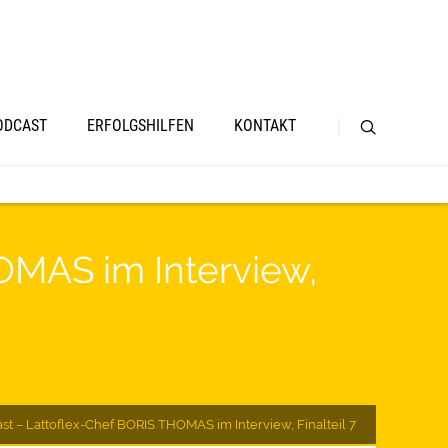
ODCAST
ERFOLGSHILFEN
KONTAKT
OMAS im Interview,
st – Lattoflex-Chef BORIS THOMAS im Interview, Finalteil 7