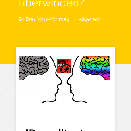
überwinden?
By
Dres. Voss-Vornweg
|
Allgemein